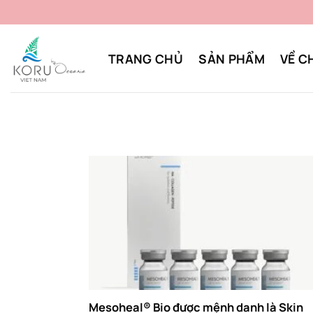
Bỏ
qua
nội
TRANG CHỦ
SẢN PHẨM
VỀ C
dung
Mesoheal® Bio được mệnh danh là Skin