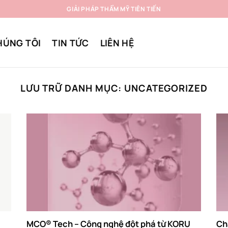
GIẢI PHÁP THẨM MỸ TIÊN TIẾN
HÚNG TÔI
TIN TỨC
LIÊN HỆ
LƯU TRỮ DANH MỤC:
UNCATEGORIZED
MCO® Tech – Công nghệ đột phá từ KORU
Ch