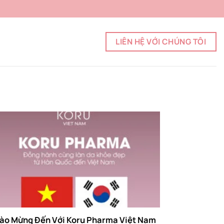
LIÊN HỆ VỚI CHÚNG TÔI
ào Mừng Đến Với Koru Pharma Việt Nam