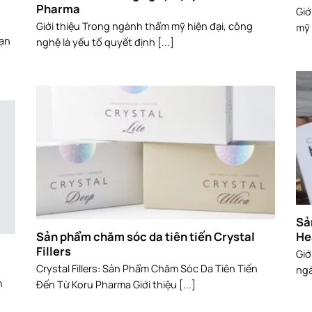
Pharma
Giớ
Giới thiệu Trong ngành thẩm mỹ hiện đại, công
mỹ 
bạn
nghệ là yếu tố quyết định [...]
Sả
Sản phẩm chăm sóc da tiên tiến Crystal
He
Fillers
Giớ
Crystal Fillers: Sản Phẩm Chăm Sóc Da Tiên Tiến
ngà
n
Đến Từ Koru Pharma Giới thiệu [...]