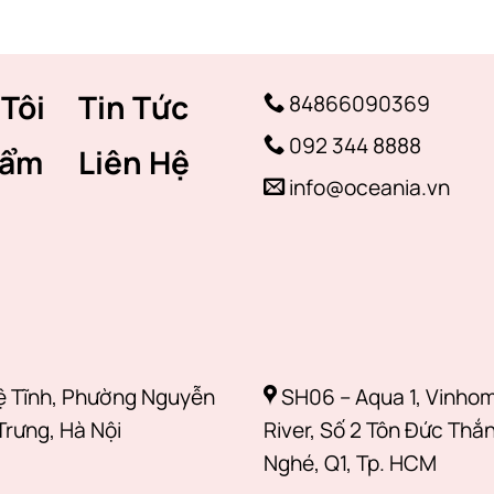
Tôi
Tin Tức
84866090369
092 344 8888
hẩm
Liên Hệ
info@oceania.vn
ệ Tĩnh, Phường Nguyễn
SH06 – Aqua 1, Vinho
Trưng, Hà Nội
River, Số 2 Tôn Đức Thắn
Nghé, Q1, Tp. HCM