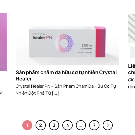
Li
Sản phẩm chăm da hữu cơ tự nhiên Crystal
ch
Healer
Giớ
Crystal Healer PN – Sản Phẩm Chăm Da Hữu Cơ Tự
da 
al
Nhiên Đột Phá Từ [...]
1
2
3
4
…
7