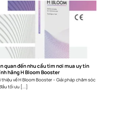
ên quan đến nhu cầu tìm nơi mua uy tín
ính hãng H Bloom Booster
i thiệu về H Bloom Booster – Giải pháp chăm sóc
đầu tối ưu [...]