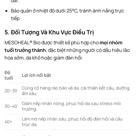
dài.
Bảo quản ở nhiệt độ dưới 25°C, tránh ánh nắng trực
tiếp.
5. Đối Tượng Và Khu Vực Điều Trị
MESOHEAL® Bio được thiết kế phù hợp cho
mọi nhóm
tuổi trưởng thành
, đặc biệt những người có dấu hiệu lão
hóa sớm, da khô hoặc giảm đàn hồi:
Độ
Lợi ích nổi bật
tuổi
Củng cố hàng rào bảo vệ da, cải thiện kết cấu, dưỡng
20–30
ẩm sâu.
Giảm nếp nhăn nông, phục hồi da sau stress môi
30–40
trường.
Làm mờ nếp nhăn sâu, phục hồi độ đàn hồi và cấu
40+
trúc da.