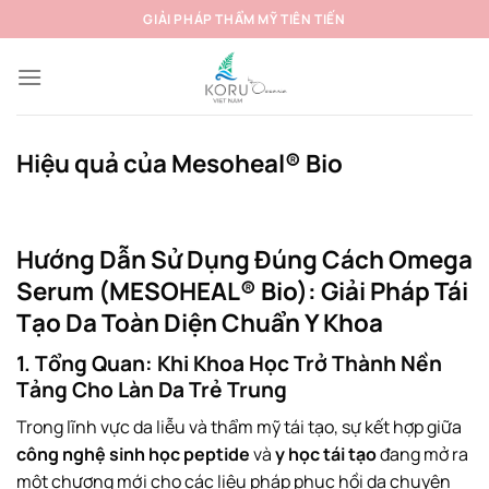
Bỏ
GIẢI PHÁP THẨM MỸ TIÊN TIẾN
qua
nội
dung
Hiệu quả của Mesoheal® Bio
Hướng Dẫn Sử Dụng Đúng Cách Omega
Serum (MESOHEAL® Bio): Giải Pháp Tái
Tạo Da Toàn Diện Chuẩn Y Khoa
1. Tổng Quan: Khi Khoa Học Trở Thành Nền
Tảng Cho Làn Da Trẻ Trung
Trong lĩnh vực da liễu và thẩm mỹ tái tạo, sự kết hợp giữa
công nghệ sinh học peptide
và
y học tái tạo
đang mở ra
một chương mới cho các liệu pháp phục hồi da chuyên