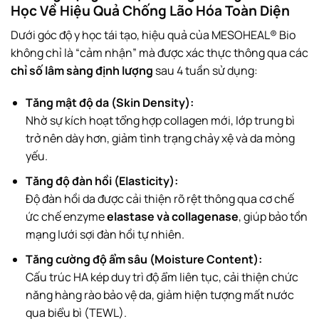
Học Về Hiệu Quả Chống Lão Hóa Toàn Diện
Dưới góc độ y học tái tạo, hiệu quả của MESOHEAL® Bio
không chỉ là “cảm nhận” mà được xác thực thông qua các
chỉ số lâm sàng định lượng
sau 4 tuần sử dụng:
Tăng mật độ da (Skin Density):
Nhờ sự kích hoạt tổng hợp collagen mới, lớp trung bì
trở nên dày hơn, giảm tình trạng chảy xệ và da mỏng
yếu.
Tăng độ đàn hồi (Elasticity):
Độ đàn hồi da được cải thiện rõ rệt thông qua cơ chế
ức chế enzyme
elastase và collagenase
, giúp bảo tồn
mạng lưới sợi đàn hồi tự nhiên.
Tăng cường độ ẩm sâu (Moisture Content):
Cấu trúc HA kép duy trì độ ẩm liên tục, cải thiện chức
năng hàng rào bảo vệ da, giảm hiện tượng mất nước
qua biểu bì (TEWL).