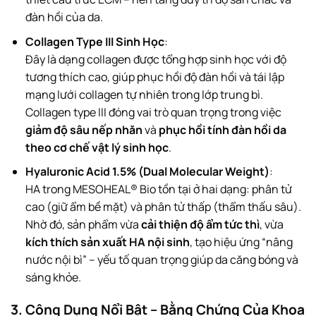
đàn hồi của da.
Collagen Type III Sinh Học
:
Đây là dạng collagen được tổng hợp sinh học với độ
tương thích cao, giúp phục hồi độ đàn hồi và tái lập
mạng lưới collagen tự nhiên trong lớp trung bì.
Collagen type III đóng vai trò quan trọng trong việc
giảm độ sâu nếp nhăn
và
phục hồi tính đàn hồi da
theo cơ chế vật lý sinh học
.
Hyaluronic Acid 1.5% (Dual Molecular Weight)
:
HA trong MESOHEAL® Bio tồn tại ở hai dạng: phân tử
cao (giữ ẩm bề mặt) và phân tử thấp (thẩm thấu sâu).
Nhờ đó, sản phẩm vừa
cải thiện độ ẩm tức thì
, vừa
kích thích sản xuất HA nội sinh
, tạo hiệu ứng “nâng
nước nội bì” – yếu tố quan trọng giúp da căng bóng và
sáng khỏe.
3. Công Dụng Nổi Bật – Bằng Chứng Của Khoa