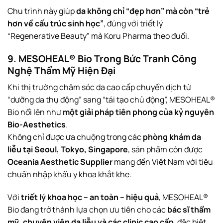
Chu trình này giúp
da không chỉ “đẹp hơn” mà còn “trẻ
hơn về cấu trúc sinh học”
, đúng với triết lý
“Regenerative Beauty” mà Koru Pharma theo đuổi.
9. MESOHEAL® Bio Trong Bức Tranh Công
Nghệ Thẩm Mỹ Hiện Đại
Khi thị trường chăm sóc da cao cấp chuyển dịch từ
“dưỡng da thụ động” sang “tái tạo chủ động”, MESOHEAL®
Bio nổi lên như
một giải pháp tiên phong của kỷ nguyên
Bio-Aesthetics
.
Không chỉ được ưa chuộng trong các
phòng khám da
liễu tại Seoul, Tokyo, Singapore
, sản phẩm còn được
Oceania Aesthetic Supplier
mang đến Việt Nam với tiêu
chuẩn nhập khẩu y khoa khắt khe.
Với
triết lý khoa học – an toàn – hiệu quả
, MESOHEAL®
Bio đang trở thành lựa chọn ưu tiên cho các
bác sĩ thẩm
mỹ, chuyên viên da liễu và các clinic cao cấp
, đặc biệt