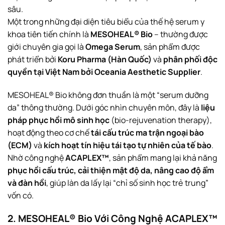
sâu.
Một trong những đại diện tiêu biểu của thế hệ serum y
khoa tiên tiến chính là
MESOHEAL® Bio
– thường được
giới chuyên gia gọi là
Omega Serum
, sản phẩm được
phát triển bởi
Koru Pharma (Hàn Quốc)
và
phân phối độc
quyền tại Việt Nam bởi Oceania Aesthetic Supplier
.
MESOHEAL® Bio không đơn thuần là một “serum dưỡng
da” thông thường. Dưới góc nhìn chuyên môn, đây là
liệu
pháp phục hồi mô sinh học
(bio-rejuvenation therapy),
hoạt động theo cơ chế
tái cấu trúc ma trận ngoại bào
(ECM)
và
kích hoạt tín hiệu tái tạo tự nhiên của tế bào
.
Nhờ công nghệ
ACAPLEX™
, sản phẩm mang lại khả năng
phục hồi cấu trúc, cải thiện mật độ da, nâng cao độ ẩm
và đàn hồi
, giúp làn da lấy lại “chỉ số sinh học trẻ trung”
vốn có.
2. MESOHEAL® Bio Với Công Nghệ ACAPLEX™