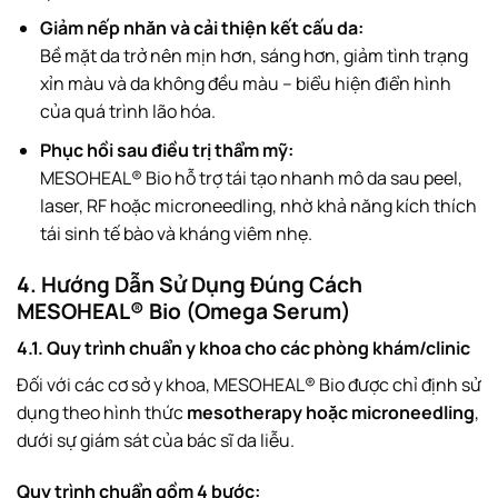
Giảm nếp nhăn và cải thiện kết cấu da:
Bề mặt da trở nên mịn hơn, sáng hơn, giảm tình trạng
xỉn màu và da không đều màu – biểu hiện điển hình
của quá trình lão hóa.
Phục hồi sau điều trị thẩm mỹ:
MESOHEAL® Bio hỗ trợ tái tạo nhanh mô da sau peel,
laser, RF hoặc microneedling, nhờ khả năng kích thích
tái sinh tế bào và kháng viêm nhẹ.
4. Hướng Dẫn Sử Dụng Đúng Cách
MESOHEAL® Bio (Omega Serum)
4.1. Quy trình chuẩn y khoa cho các phòng khám/clinic
Đối với các cơ sở y khoa, MESOHEAL® Bio được chỉ định sử
dụng theo hình thức
mesotherapy hoặc microneedling
,
dưới sự giám sát của bác sĩ da liễu.
Quy trình chuẩn gồm 4 bước: