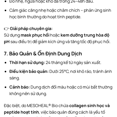
Đỏ nhẹ, ngứa hoặc khô da trong 24–48h đầu.
Cảm giác căng nhẹ hoặc châm chích – phản ứng sinh
học bình thường do hoạt tính peptide.
👉
Giải pháp chuyên gia:
Sử dụng
mask phục hồi
hoặc
kem dưỡng trung hòa độ
pH
sau điều trị để giảm kích ứng và tăng tốc độ phục hồi.
7. Bảo Quản & Ổn Định Dung Dịch
Thời hạn sử dụng:
24 tháng kể từ ngày sản xuất.
Điều kiện bảo quản:
Dưới 25°C, nơi khô ráo, tránh ánh
sáng.
Cảnh báo:
Dung dịch đổi màu hoặc có mùi bất thường
không nên sử dụng.
Đặc biệt, do MESOHEAL® Bio chứa
collagen sinh học và
peptide hoạt tính
, việc bảo quản đúng cách là yếu tố