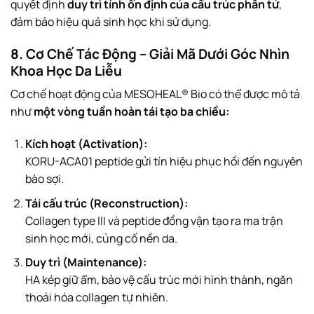
quyết định
duy trì tính ổn định của cấu trúc phân tử
,
đảm bảo hiệu quả sinh học khi sử dụng.
8. Cơ Chế Tác Động – Giải Mã Dưới Góc Nhìn
Khoa Học Da Liễu
Cơ chế hoạt động của MESOHEAL® Bio có thể được mô tả
như
một vòng tuần hoàn tái tạo ba chiều:
Kích hoạt (Activation):
KORU-ACA01 peptide gửi tín hiệu phục hồi đến nguyên
bào sợi.
Tái cấu trúc (Reconstruction):
Collagen type III và peptide đồng vận tạo ra ma trận
sinh học mới, củng cố nền da.
Duy trì (Maintenance):
HA kép giữ ẩm, bảo vệ cấu trúc mới hình thành, ngăn
thoái hóa collagen tự nhiên.