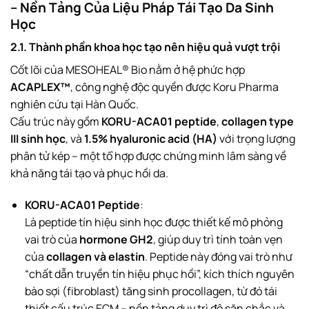
– Nền Tảng Của Liệu Pháp Tái Tạo Da Sinh
Học
2.1. Thành phần khoa học tạo nên hiệu quả vượt trội
Cốt lõi của MESOHEAL® Bio nằm ở hệ phức hợp
ACAPLEX™
, công nghệ độc quyền được Koru Pharma
nghiên cứu tại Hàn Quốc.
Cấu trúc này gồm
KORU-ACA01 peptide
,
collagen type
III sinh học
, và
1.5% hyaluronic acid (HA)
với trọng lượng
phân tử kép – một tổ hợp được chứng minh lâm sàng về
khả năng tái tạo và phục hồi da.
KORU-ACA01 Peptide
:
Là peptide tín hiệu sinh học được thiết kế mô phỏng
vai trò của
hormone GH2
, giúp duy trì tính toàn vẹn
của
collagen và elastin
. Peptide này đóng vai trò như
“chất dẫn truyền tín hiệu phục hồi”, kích thích nguyên
bào sợi (fibroblast) tăng sinh procollagen, từ đó tái
thiết cấu trúc ECM – nền tảng duy trì độ săn chắc và