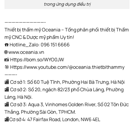
trong ứng dụng điều trị
———————————-
Thiết bị thẩm mỹ Oceania – Tổng phân phối thiết bị Thẩm
mỹ CNC & Dược mỹ phẩm Uy tín!
☎️ Hotline_Zalo: 096 151 6666
🌐 www.oceania.vn
📸 Https://bom.so/WYO0JW
🎯 Https://www.youtube.com/@oceania.thietbithammy
———-
🏬 Cơ sở 1: Số 60 Tuệ Tĩnh, Phường Hai Bà Trưng, Hà Nội
🏬 Cơ sở 2: Số 20, ngách 82/23 phố Chùa Láng, Phường
Láng, Hà Nội.
🏬 Cơ sở 3: Aqua 3, Vinhomes Golden River, Số 02 Tôn Đức
Thắng, Phường Sài Gòn, TPHCM.
🏬Cơ sở 4: 47 Fairfax Road, London, NW6 4EL