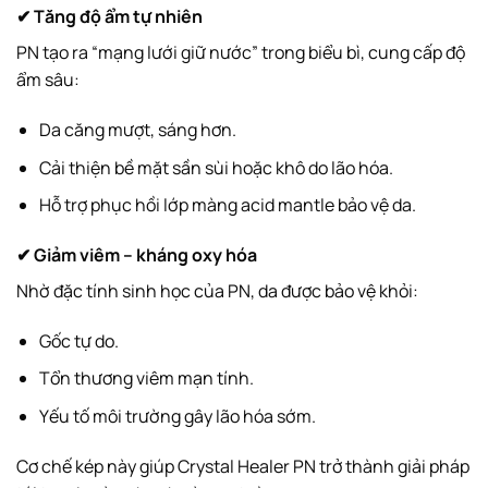
✔ Tăng độ ẩm tự nhiên
PN tạo ra “mạng lưới giữ nước” trong biểu bì, cung cấp độ
ẩm sâu:
Da căng mượt, sáng hơn.
Cải thiện bề mặt sần sùi hoặc khô do lão hóa.
Hỗ trợ phục hồi lớp màng acid mantle bảo vệ da.
✔ Giảm viêm – kháng oxy hóa
Nhờ đặc tính sinh học của PN, da được bảo vệ khỏi:
Gốc tự do.
Tổn thương viêm mạn tính.
Yếu tố môi trường gây lão hóa sớm.
Cơ chế kép này giúp Crystal Healer PN trở thành giải pháp