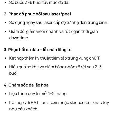
Số buổi: 3–6 buổi tùy mức độ da.
2. Phác đồ phục hồi sau laser/peel
Sử dụng ngay sau laser cấp độ từ nhẹ đến trung bình.
Giảm đỏ, giảm viêm nhanh và rút ngắn thời gian
downtime.
3. Phục hồi da dầu – lỗ chân lông to
Kết hợp thêm kỹ thuật tiêm tập trung vùng chữ T.
Hiệu quả se khít và giảm bóng nhờn rõ rệt sau 2–3
buổi.
4. Chăm sóc da lão hóa
Liệu trình duy trì mỗi 1–2 tháng.
Kết hợp với HA fillers, toxin hoặc skinbooster khác tùy
nhu cầu khách.