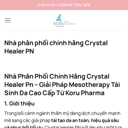
Bỏ
GIẢI PHÁP THẨM MỸ TIÊN TIẾN
qua
nội
dung
Nhà phân phối chính hãng Crystal
Healer PN
Nhà Phân Phối Chính Hãng Crystal
Healer Pn – Giải Pháp Mesotherapy Tái
Sinh Da Cao Cấp Từ Koru Pharma
1. Giới thiệu
Trong bối cảnh ngành thẩm mỹ đang dịch chuyển mạnh
mẽ sang các giải pháp
tái tạo da an toàn, hiệu quả sâu
và phục hồi tối ưu
, Crystal Healer PN nổi lên như một lựa