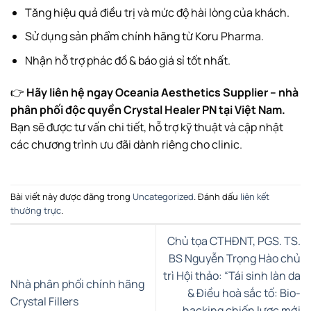
Tăng hiệu quả điều trị và mức độ hài lòng của khách.
Sử dụng sản phẩm chính hãng từ Koru Pharma.
Nhận hỗ trợ phác đồ & báo giá sỉ tốt nhất.
👉
Hãy liên hệ ngay Oceania Aesthetics Supplier – nhà
phân phối độc quyền Crystal Healer PN tại Việt Nam.
Bạn sẽ được tư vấn chi tiết, hỗ trợ kỹ thuật và cập nhật
các chương trình ưu đãi dành riêng cho clinic.
Bài viết này được đăng trong
Uncategorized
. Đánh dấu
liên kết
thường trực
.
Chủ tọa CTHĐNT, PGS. TS.
BS Nguyễn Trọng Hào chủ
trì Hội thảo: “Tái sinh làn da
Nhà phân phối chính hãng
& Điều hoà sắc tố: Bio-
Crystal Fillers
hacking chiến lược mới